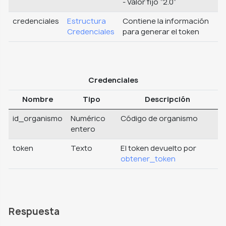
- Valor fijo “2.0”
credenciales
Estructura
Contiene la información
Credenciales
para generar el token
Credenciales
Nombre
Tipo
Descripción
id_organismo
Numérico
Código de organismo
entero
token
Texto
El token devuelto por
obtener_token
Respuesta