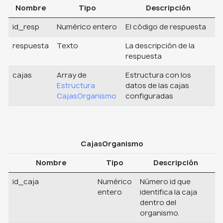
Nombre
Tipo
Descripción
id_resp
Numérico entero
El código de respuesta
respuesta
Texto
La descripción de la
respuesta
cajas
Array de
Estructura con los
Estructura
datos de las cajas
CajasOrganismo
configuradas
CajasOrganismo
Nombre
Tipo
Descripción
id_caja
Numérico
Número id que
entero
identifica la caja
dentro del
organismo.