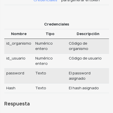
Credenciales
para generar el token
Credenciales
Nombre
Tipo
Descripción
id_organismo
Numérico
Código de
entero
organismo
id_usuario
Numérico
Código de usuario
entero
password
Texto
El password
asignado
Hash
Texto
El hash asignado
Respuesta